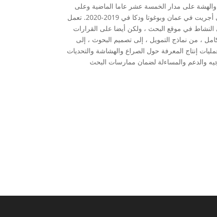
ع والهشة على مدار الخمسة عشر عاما الماضية وعلى
مناقشات ورشة العمل مع الباحثين المقيمين في السياقات الهشة والمتأثرة بالنزاع التي أجريت في عمان وبوغوتا ودكا في 2019-2020. تعمل
 النشاط في موقع البحث ، ولكن أيضا على القرارات
امل ، من نماذج التمويل ، إلى تصميم البحوث ، إلى
ليات إنتاج المعرفة حول الصراع والهشاشة والتحديات
توجيه والدعم والمساءلة لضمان ممارسات البحث