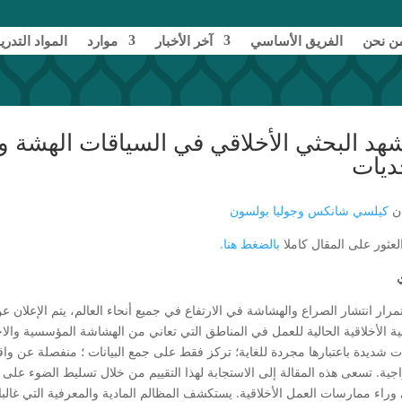
ن نحن
الفريق الأساسي
آخر الأخبار
موارد
المواد التدري
هد البحثي الأخلاقي في السياقات الهشة وال
ديات
ان
كيلسي شانكس
وجوليا بولسون
لعثور على المقال كاملا
بالضغط هنا.
مرار انتشار الصراع والهشاشة في الارتفاع في جميع أنحاء العالم، يتم الإعلان 
ية الأخلاقية الحالية للعمل في المناطق التي تعاني من الهشاشة المؤسسية والا
ات شديدة باعتبارها مجردة للغاية؛ تركز فقط على جمع البيانات ؛ منفصلة عن واق
ية. تسعى هذه المقالة إلى الاستجابة لهذا التقييم من خلال تسليط الضوء على بع
وراء ممارسات العمل الأخلاقية. يستكشف المظالم المادية والمعرفية التي غالبا 