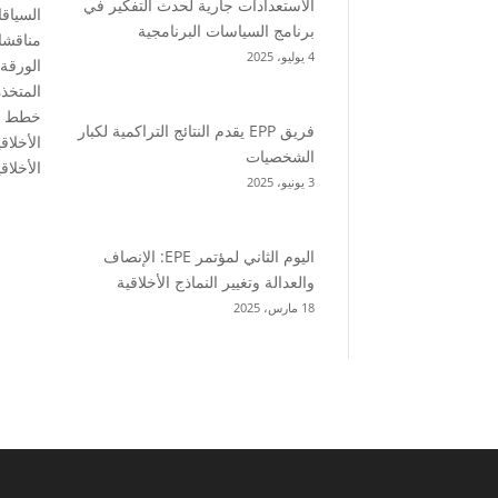
الاستعدادات جارية لحدث التفكير في
السياق
برنامج السياسات البرنامجية
4 يوليو، 2025
الورقة
المتخذة
خطط ال
فريق EPP يقدم النتائج التراكمية لكبار
الأخلا
الشخصيات
الأخلاقي
3 يونيو، 2025
اليوم الثاني لمؤتمر EPE: الإنصاف
والعدالة وتغيير النماذج الأخلاقية
18 مارس، 2025