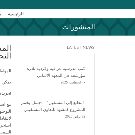
الرئیسیة
م
المنشورات
المش
LATEST NEWS
التح
كتب مدرسية عراقية وكردية نادرة
المؤلف
مؤرشفة في المعهد الألماني
يمكن ا
7 أغسطس، 2025
تجريدي
“التطلع إلى المستقبل” – اجتماع يختتم
مع است
المشروع كمشهد للتعاون المستقبلي
التوجيه
29 يوليو، 2025
لانتقاد
استخراج
السعي 