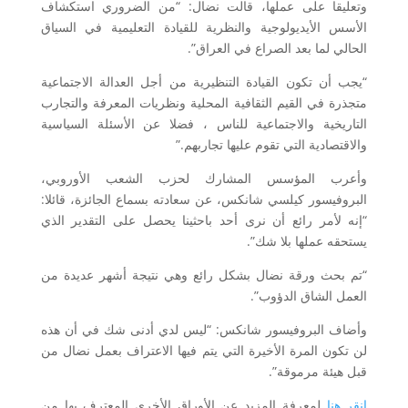
وتعليقا على عملها، قالت نضال: “من الضروري استكشاف
الأسس الأيديولوجية والنظرية للقيادة التعليمية في السياق
الحالي لما بعد الصراع في العراق”.
“يجب أن تكون القيادة التنظيرية من أجل العدالة الاجتماعية
متجذرة في القيم الثقافية المحلية ونظريات المعرفة والتجارب
التاريخية والاجتماعية للناس ، فضلا عن الأسئلة السياسية
والاقتصادية التي تقوم عليها تجاربهم.”
وأعرب المؤسس المشارك لحزب الشعب الأوروبي،
البروفيسور كيلسي شانكس، عن سعادته بسماع الجائزة، قائلا:
“إنه لأمر رائع أن نرى أحد باحثينا يحصل على التقدير الذي
يستحقه عملها بلا شك”.
“تم بحث ورقة نضال بشكل رائع وهي نتيجة أشهر عديدة من
العمل الشاق الدؤوب”.
وأضاف البروفيسور شانكس: “ليس لدي أدنى شك في أن هذه
لن تكون المرة الأخيرة التي يتم فيها الاعتراف بعمل نضال من
قبل هيئة مرموقة”.
انقر هنا
لمعرفة المزيد عن الأوراق الأخرى المعترف بها من