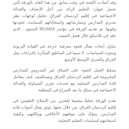
وقد أشادت اللجنة في وقت سابق من هذا العام بالورقة التي
تحمل عنوان: التعليم الرائد من أجل الإنصاف والعدالة
الاجتماعية في إقليم كردستان العراق: تحليل لوجهات نظر
مديري المدارس وممارساتهم واستجاباتهم للسياسة، لجودتها
وقوتها. تم تقديم الورقة في مؤتمر BELMAS السنوي ، الذي
عقد في غلاسكو خلال فصل الصيف.
تتناول أبحاث نضال فجوة معرفية حرجة في القيادة التربوية
وبحوث السياسات، لا سيما في المناطق المتأثرة بالنزاعات مثل
العراق والشرق الأوسط الأوسع.
يسلط العمل الضوء على السياق غير المدروس للمدارس
المحرومة في إقليم كردستان العراق ويستكشف كيف يتعامل
قادة المدارس المحلية مع تحديات تعزيز المساواة والعدالة
الاجتماعية في سياق ما بعد الصراع في المنطقة.
تقدم الورقة تحليلا متعمقا لعقدين من الإصلاح التعليمي في
إقليم كردستان العراق. من خلال بحثها، توثق نضال أصوات قادة
المدارس، وتؤكد على موقفهم الأخلاقي، ووكالتهم، وكيفية
استجابتهم لسياسات التعليم المحلية.