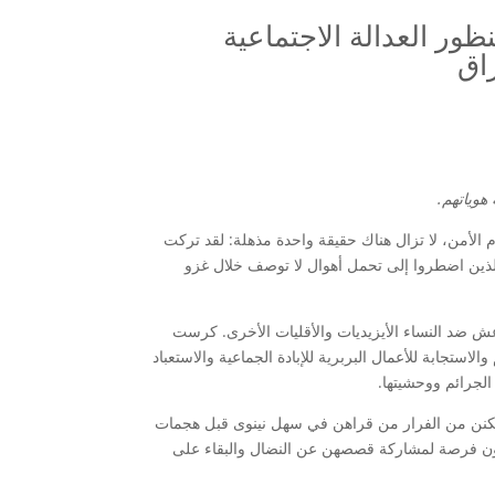
ر العدالة الاجتماعية
اق
هوياتهم.
 الأمن، لا تزال هناك حقيقة واحدة مذهلة: لقد تركت
لذين اضطروا إلى تحمل أهوال لا توصف خلال غزو
اعش ضد النساء الأيزيديات والأقليات الأخرى. كرست
الاستجابة للأعمال البربرية للإبادة الجماعية والاستعباد
الجرائم ووحشيتها.
 تمكنن من الفرار من قراهن في سهل نينوى قبل هجمات
با دون فرصة لمشاركة قصصهن عن النضال والبقاء على