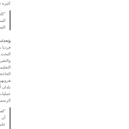
كثيرة ت
“كان
الش
وتحدثت 
فرديا 
والتغير
الحاجة
هروبهن
بلدان 
عمليات
الرسمية
أن ي
على 