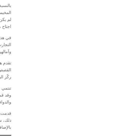
بالنسب
المخيما
لم يكن 
اجتاح م
في هذا 
التجارب
وآمالهن
القصص و
ركّز ا
تنتمي 
وقد قم
والدوا
قدمت هذ
ذلك، س
بالإضا