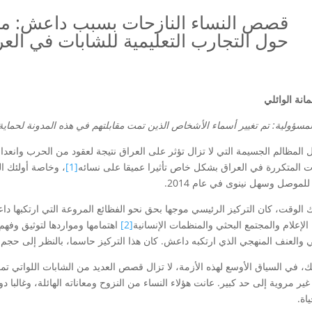
قصص النساء النازحات بسبب داعش: منظو
حول التجارب التعليمية للشابات في العر
انة الوائلي
لمسؤولية: تم تغيير أسماء الأشخاص الذين تمت مقابلتهم في هذه المدونة لحماية 
المظالم الجسيمة التي لا تزال تؤثر على العراق نتيجة لعقود من الحرب وانعدام
ات المتكررة في العراق بشكل خاص تأثيرا عميقا على نسائه
[1]
، وخاصة أولئك ا
موصل وسهل نينوى في عام 2014.
 الوقت، كان التركيز الرئيسي موجها بحق نحو الفظائع المروعة التي ارتكبها د
لإعلام والمجتمع البحثي والمنظمات الإنسانية
[2]
اهتمامها ومواردها لتوثيق وفهم و
 والعنف المنهجي الذي ارتكبه داعش. كان هذا التركيز حاسما، بالنظر إلى حجم 
ك، في السياق الأوسع لهذه الأزمة، لا تزال قصص العديد من الشابات اللواتي
ير مروية إلى حد كبير. عانت هؤلاء النساء من النزوح ومعاناته الهائلة، وغال
ياة.