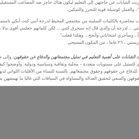
ربت الشابات عن حاجتهن إلى التعليم ليكون هناك حاجز ضد المصاعب المستقبلية،
، والعمل كوسيلة قوية للتحرر والتمكين.
 محاصرة بالكلمات السلبية من مجتمعي المحيط لدرجة أنني كنت أبكي باستمرار
لتي … لدرجة أن والدي قال إنه سيحرق كتبي … لكن كلماتهم جعلتني أقوى بدل
، وسأجري امتحاناتي وأنجح .. وهكذا فعلت”
٢٦ عاما ، من المكون المسيحي
الشابات على أهمية التعليم في تمثيل مجتمعاتهن والدفاع عن حقوقهن
.
وإلى ج
للتمثيل على مستويات متعددة – محلية وثقافية وسياسية ودولية. وأوضحوا كيف 
 للدفاع عن حقوقهم وحقوق مجتمعاتهم. بالنسبة للنساء من الأقليات اللواتي لديه
وقهن والسعي لتحقيق العدالة والمساواة في السياقات التي غالبا ما تهمشهن 