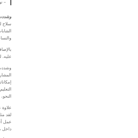
– نور، ٢٣ عاما، من ا
وشددت 
سلاح ل
الشابات
والنساء
بالإضا
عليه. ل
وشددت ا
المشار
إمكانا
التعليم
النحو، 
علاوة 
لقد مث
عمل أف
داخل م