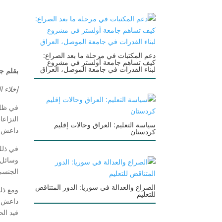
دعم المكتبات في مرحلة ما بعد الصراع:
كيف تساهم جامعة أولستر في مشروع
لبناء القدرات في جامعة الموصل، العراق
بقلم
جم
إخلاء ا
في ظل 
النزاع
سياسة التعليم: العراق وحالات إقليم
داعش لل
كردستان
في ذلك
وسائل ا
الجنسي
الصراع والعدالة في سوريا: الدور المتناقض
ومع ذل
للتعليم
داعش غ
قيد الح