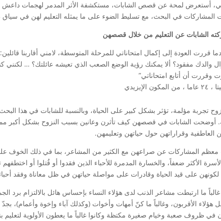
لي، أستعرض لمحة عن قصص الشابات، مستكشفة الأثر المدمر لهجمات داعش وال
ت المشاركات في البحث، مع تسليط الضوء على ما يمثله التعليم لهن في سياق ظر
كته الشابات عن التعليم من خلال قصصهن
ما قررت العودة إلى إكمال امتحاناتي للمرحلة المتوسطة، لامني أقاربنا قائلين: ك
ل والدك مفقود؟ ألا يمكنك رؤية الوضع الصعب الذي تعيشه عائلتك؟ … لكنني ك
ت وقررت أن أتابع امتحاناتي”
 ، من المكون الإيزيدي
نزوح تجربة مؤلمة، تؤثر بشكل كبير على الحياة، وبالنسبة للشابات في هذا البحث،
. أوضحت الشابات في قصصهن كيف تأثرن وعانين بسبب النزوح بشكل أكبر مما ع
ن العاطفية وقراراتهن حول حياتهن وتعليمهن.
معظم المشاركات عن صراعهن مع الكثير من المشاعر، بما في ذلك الخوف على 
لأسرة الأكثر ضعفاً، والخسارة المدمرة للأحباء الذين فقدوا أو قُتلوا أو اختط
 لكونهن على قيد الحياة وقادرات على مواصلة حياتهن في ظل معاناة وفقد أحبائه
الباً ما ارتبطت مشاعر الذنب لدى هؤلاء النساء بإحساس هائل بالالتزام برد الجم
 هؤلاء الأقربون، وغالباً ما كنّ أمهات وأخوات (وكذلك آباء وإخوة وأعمام)، بجدّ 
 في ظروف صعبة وخيام صغيرة مكتظة وكانوا غالباً ما يعطون الأولوية لتعليم بن