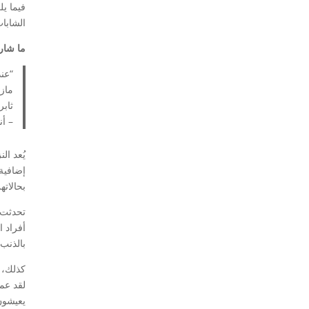
فيما ي
الشابا
ما شار
“عند
مازا
ثابر
– أنيتا ، ٢٤ عاما
يُعد ال
إضافية
بحالاته
تحدثت 
أفراد ا
بالذنب
كذلك، غ
لقد عمل
يعيشون