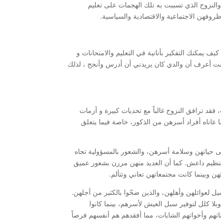
نزوح الذي تسببت به تلك الهجمات على تعليم
وفهن الاجتماعية والاقتصادية والسياسية.
يف يمكنك التفكير بأنانية في التعليم والامتحانات و
نت أعرف أن والدي كان يريدني أن أدرس وأنجح ، لذلك
 فقد ترافق النزوح غالباً مع تحديات كبيرة و أزمات
اناه أفراد أسرهن من الذكور، خاصة فيما يتعلق
حياتهن وسلامة أسرهن، والشعور بالمسؤولية تجاه
فهم تنظيم داعش. كما أن العديد منهن مررن بشعور عميق
ن وبينما كانت مجتمعاتهن تعاني وتتألم.
يل لعوائلهن وأهلهن، والذين ضحّوا بالكثير من أجلهن.
وبلا كلل لتوفير سبل العيش لأسرهم، بينما كانوا
اتهم وأخواتهم الشابات، مما أفقدهم هم أنفسهم فرصاً