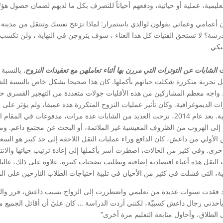
عليمية، عملية أو حياتية، ودفعهم أحياناً للتصرف بكل ما لديهم لضمان حصول هؤلا
 أعمامي وعماتي يقولون لوالدي باستمرار: لماذا تزعج نفسك وتنتقل من مدينة إ
بكي
الشابات عن التوترات التي مررن بها أثناء تعاملهن مع تعقيدات النزوح
.
بالنسبة 
بل تجربة متكررة شكلت حياتهم بأكملها. كان هذا صحيحا بشكل خاص بالنسبة للش
ات الديموغرافية. وكان تأثير عمليات النزوح المتكررة هذه عميقا، ولم يؤثر عل
التعليمية. بعد عام 2014، نزحت العديد من الشابات عدة مرات، مدفوعات في
 إلى الهروب من الظروف المعيشية غير الملائمة، أو البحث عن مجتمع داعم. ومن ا
 الأولي من داعش، كان الدافع وراء عمليات النقل اللاحقة إلى حد كبير هو الس
أخرى. وفي كثير من الحالات، اضطرت أسر بأكملها إلى إعادة ترتيب حياتها والان
 النقل هذه أعباء اقتصادية إضافية وتطلبت تضحيات كبيرة. علاوة على ذلك، غالب
، التي فشلت في كثير من الأحيان في تلبية احتياجات الطلاب النازحين على الرغم
أخذني رجال داعش كسبيّة، لكنني أردت الدراسة … كان عليّ أن أقاتل الجميع 
الطلاق، وأحاول متابعة التعليم مرة أخرى”