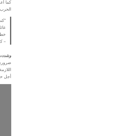
كما أع
الحرب”
“كنت
عائ
خطأ 
– كريستي ، 
وشددت 
ضروري 
اللازمة
أجل حق