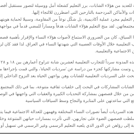
ة للعديد من هؤلاء الشابات، برز التعليم كشعلة أمل ووسيلة لتصور مستقبل أفض
ت والأماكن المزدحمة بالنازحين التي اضطررن للالتجاء إليها.
التعليم مجرد عملية أكاديمية، بل شكّل نوعاً من المقاومة، وسبيلا لحماية هويته
جتمعاتهن. لقد منج التعليم هؤلاء الشابات هدفاً ومساراً للمضي قدماً في مواجهة
السياق، كان من الضروري الاستماع لأصوات هؤلاء النساء والإقرار بأهمية قصصهن، 
 التعليمية خلال الأوقات العصيبة التي شهدتها النساء في العراق. لذا فقد كان
 الاجتماعية والتعليمية.
ت
تمت مشاركتها كجزء من دراسة عن ‘سرديات الحياة’، والتي قمت بإجراءها مع الشا
لبحث على السرديات التعليمية للشابات وهن يواجهن الحياة بعد النزوح الداخلي 
الشابات المشاركات في البحث إلى خلفيات ثقافية متنوعة، بما في ذلك المجتمع 
ن من خلال قصصهن بمشاركة التحديات الكبيرة والعقبات التي واجهنها في الوصو
فع التي ساعدتهن على المثابرة والنجاح وسط السياقات السياسية
ه السرديات أيضاً تصورات النساء المختلفة وفهمهن للعدالة الاجتماعية فيما يتعل
لطت قصصهن الضوء على تجاربهن، التي تأثرت بمسارات حياتهن المتنوعة وخلفياته
فة إلى رؤاهن عن الدور الذي يلعبه التعليم الرسمي وغير الرسمي في تسهيل أو إ