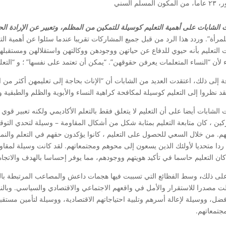
لمكون المسلم السني
الشابات على أهمية التعليم كوسيلة للتمكين من المظلم، وتعبير عن الإرادة ا
لمرأة”. وردد هذا الرد من قبل جميع المشاركات تقريبا عندما سئلوا عن أهمية ا
 التعليم بأنه حيوي للدفاع عن حياتهن ووجودهن ووكالتهن واستقلالهن ومستقبلهن.
 لأن “النساء المتعلمات يعرفن حقوقهن”. “يمكن أن تعتمد على نفسها” ؛ و “التع
فة إلى ذلك، اعتقدت العديد من الشابات أن “الإناث بحاجة إلى تعليمهن أكثر من
قد نظروا إلى التعليم كوسيلة لمكافحة كراهية النساء والأبوية والظلم والطبقية وا
لشابات أيضا على أن التعليم لا يتعلق فقط بالتعلم الأكاديمي ولكنه تعبير قوي 
كين ، كان متابعة التعليم بمثابة شكل من أشكال المقاومة – وسيلة لتحدي التوق
تهم. من خلال السعي للحصول على التعليم ، كانوا يؤكدون حقهم في التعلم وال
 ردا متحديا لأولئك الذين يسعون إلى محوهم ومجتمعاتهم. لقد كانت وسيلة لمقاوم
كان التعليم حاسما في تأكيد هويتهم ووجودهم، مما يوفر إحساسا بالهدف والاتجاه 
على ذلك
،
وسط الفظائع التي تسببت فيها هجمات داعش والمصاعب المرتبطة بالنز
لت مصدرا للاستقرار والأمل في واقعهم الاجتماعي والاقتصادي والسياسي. وبالنس
ضل، ووسيلة لإعالة أسرهم وتلبية احتياجاتهم الاقتصادية، ووسيلة لتأمين مستق
جتمعاتهم.