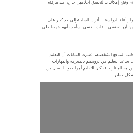
 وفتح إمكانيات لتحقيق أحلامهن خارج “بلد مزقته
 أثناء الدراسة … أثرت السلبية إلى حد كبير على
ا من أن تضعفني… قلت لنفسي: سأثبت أنهم جميعا على
انب المنافع الشخصية، اعتبرت الشابات أن التعليم
ساعد التعليم في تزويدهم بالمعرفة والمهارات
ن مظالم تاريخية، كان التعليم أمرا حيويا للنضال من
بشكل خطير.