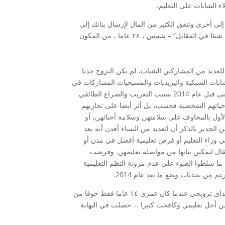
ء الشابات على التعليم.
لى أخرى وتنفق الكثير من المال لإرسال بناتك إلى
المدرسة؟ لا تستحق الفتيات كل هذا العناء ، سوف يتزوجن في النهاية ، ولن تكسب شيئا في المقابل” – شمس ، ٢٤ عاما ، من المكون
للعديد من المشاركين الشباب، لم يكن النزوح حدثا
ابات الشبكية واليزيديات والمسيحيات المشاركات في
البحث. واجه معظم المشاركين من هذه الأقليات جولات متعددة من التهجير القسري حتى قبل عام 2014 بسبب التعريب والصراع الطائفي
ى حياتهم الشخصية فحسب، بل أثر أيضا على تجاربهم
 المقام الأول بالمخاوف على سلامتهن وسلامة أحبائهن، أو
لجدير بالذكر أن العديد من النساء أفدن أنه بعد
عي وراء التعليم أو فرص تعليمية أفضل في مدن أو
تقال لتمكين بناتها من مواصلة تعليمهن. وفرضت
ا ما سلطوا الضوء على عدم مرونة النظم التعليمية
 من تحديات وضع ما بعد عام 2014.
“لقد فقدت سنوات عديدة من تعليمي واضطررت إلى الزواج بسبب داعش، قرر والداي تزويجي عندما كان عمري ١٤ عاما فقط خوفا من
من أجل تعليمي وكافحت كثيرا … حصلت في النهاية