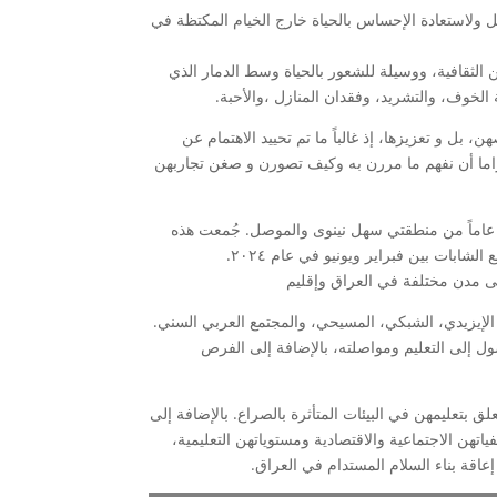
ل ولاستعادة الإحساس بالحياة خارج الخيام المكتظة في
ن الثقافية، ووسيلة للشعور بالحياة وسط الدمار الذي
 الخوف، والتشريد، وفقدان المنازل ،والأحبة.
بل و تعزيزها، إذ غالباً ما تم تحييد الاهتمام عن
 لزاما أن نفهم ما مررن به وكيف تصورن و صغن تجاربهن
قدم هذه المدونة سرداً للتجارب التعليمية لعشرين شابة تتراوح أعمارهن بين ١٨ و ٢٨ عاماً من منطقتي سهل نينوى والموصل. جُمعت هذه
بات بين فبراير ويونيو في عام ٢٠٢٤.
إلى مدن مختلفة في العراق وإقليم
الإيزيدي، الشبكي، المسيحي، والمجتمع العربي السني.
ل إلى التعليم ومواصلته، بالإضافة إلى الفرص
ق بتعليمهن في البيئات المتأثرة بالصراع. بالإضافة إلى
ن الاجتماعية والاقتصادية ومستوياتهن التعليمية،
عاقة بناء السلام المستدام في العراق.