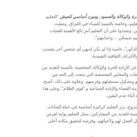
لحرة والوكالة والصمود، ومورد أساسي للعيش
“التعليم
لتعليم، وخاصة بالنسبة للنساء في العراق. وصفت
 وشددوا على أن التعليم أمر بالغ الأهمية للفتيات
ليم سيمكن … وحمايتهم”.
 الذكور”، خاصة إذا لم يكن لديهن أي شخص آخر يعتمدن
لأعراف الثقافية التقييدية.
عن الإرادة الحرة والوكالة الشخصية. بالنسبة للعديد من
عات والمعايير المجتمعية التي سعت إلى الحد من
نمو وتشكيل مستقبلهم وفرصهم. وعلاوة على ذلك، أصبح
ة القضاء والإبادة الجماعية و “قوى الظلام”. وعلى هذا
أثناء عدم اليقين.
وح، برز التعليم كركيزة أساسية في حياة الشابات.
بة للعديد من المشاركين، يمثل التعليم بوابة لفرص
بل أفضل لهم ولأحبائهم، وفرصة لتحقيق مكانة أعلى