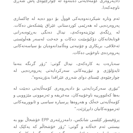
دادپەروەری کۆمەڵایەتی دەبنەوە لە چوارچێوەی پاش شەڕی
ناوچەکەدا.
ئەم وتارە شیکردنەوەیەکی قووڵ بۆ دوو دەیە لە چاکسازی
پەروەردەیی لە هەرێمی کوردستانی عێراق پێشکەش دەکات.
لە ڕێگەی توێژینەوەکەی، نیدال دەنگی بەڕێوەبەرانی
قوتابخانەکان دۆکیۆمێنت دەکات و جەخت لەسەر هەڵوێستی
ئەخلاقی، بریکاری و چۆنیەتی وەڵامدانەوەیان بۆ سیاسەتەکانی
پەروەردەی ناوخۆیی دەکات.
سەبارەت بە کارەکەی، نیدال گوتی: “زۆر گرنگە بنەما
ئایدۆلۆژی و تیۆرییەکانی سەرکردایەتی پەروەردەیی لە
چوارچێوەی ئێستای دوای شەڕی عێراقدا بدۆزینەوە”.
“تیۆری سەرکردایەتی بۆ دادپەروەری کۆمەڵایەتی دەبێت لە
بەها کەلتوورییە ناوخۆییەکان، مەعریفە و ئەزموونی مێژوویی و
کۆمەڵایەتی خەڵک و هەروەها پرسیارە سیاسی و ئابوورییەکانی
ئەزموونەکانیان دابڕێژێت.”
پرۆفیسۆر کێلسی شانکس، دامەزرێنەری EPP خۆشحاڵ بوو بە
بیستنی ئەم خەڵاتە و گوتی: “زۆر خۆشحاڵم کە یەکێک لە