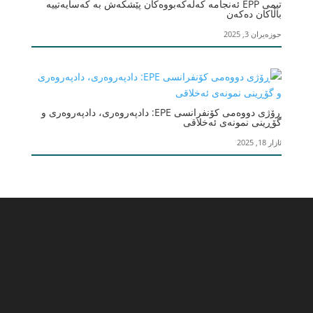
تیمی EPP ئەنجامە کەڵەکەبووەکان پێشکەش بە کەسایەتییە
باڵاکان دەکەن
حوزەیران 3, 2025
ڕۆژی دووەمی کۆنفرانسی EPE: دادپەروەری، دادپەروەری و
گۆڕینی نمونەی ئەخلاقی
ئازار 18, 2025