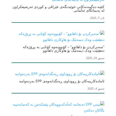
کتێبە دەگمەنەکانی خوێندنگەی عێراقی و کوردی ئەرشیفکراون
لە پەیمانگای ئەڵمانی
ئاب 7, 2025
“سەیرکردن بۆ داهاتوو” – کۆبوونەوە کۆتایی بە پڕۆژەکە
دەهێنێت وەک دیمەنێک بۆ هاوکاری داهاتوو
تەموز 29, 2025
ئامادەکارییەکان بۆ ڕووداوی ڕەنگدانەوەی EPP بەردەوامە
تەموز 4, 2025