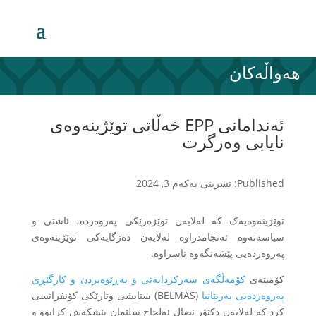
هەواڵەکان
ئەندامانی EPP خەڵاتی توێژینەوەی
نایابی وەرگرت
Published: تشرینی یەکەم 3, 2024
توێژینەوەیەک کە لەلایەن توێژەرێکی پەروەردە، ئاشتی و
سیاسەتەوە ئەنجامدراوە لەلایەن دەزگایەکی توێژینەوەی
پەروەردەیی پێشەنگەوە ناسراوە.
کۆمیتەی
کۆمەڵگەی سەرکردایەتی و بەڕێوەبردن و کارگێڕی
پەروەردەیی بەریتانیا
(BELMAS) ستایشی وتارێکی کۆنفرانسی
کرد کە لەلایەن دکتۆر نضال ئەلحاج سلێمان پێشکەش کرابوو و