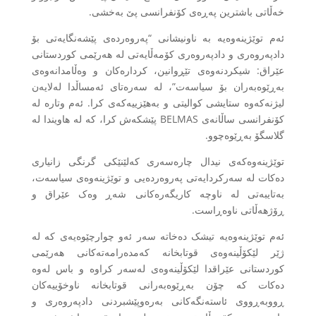
خەڵاتی باشترین پەڕەی کۆنفرانسی پێ بەخشی.
ئەم توێژینەوەیە بە ناونیشانی “پەروەردەی پێشەنگایەتی بۆ
دادپەروەری و دادپەروەری کۆمەڵایەتی لە هەرێمی کوردستانی
عێراق: شیکردنەوەی تێڕوانین، کردارەکان و وەڵامدانەوەی
بەڕێوەبەران بۆ سیاسەت”، لە سەرەتای ئەمساڵدا لەلایەن
لیژنەکەوە ستایشی کوالیتی و بەهێزییەکەی کرا. ئەم وتارە لە
کۆنفرانسی ساڵانەی BELMAS پێشکەش کرا، کە لە هاویندا لە
گلاسگۆ بەڕێوەچوو.
توێژینەوەکەی نیدال چارەسەری کەلێنێکی گرنگی زانیاری
دەکات لە سەرکردایەتی پەروەردەیی و توێژینەوەی سیاسەت،
بەتایبەتی لە ناوچە کاریگەرەکانی شەڕ وەک عێراق و
ڕۆژهەڵاتی ناوەڕاست.
ئەم توێژینەوەیە تیشک دەخاتە سەر ئەو چوارچێوەیەی کە لە
ژێر لێکۆڵینەوەی قوتابخانە کەمدەرامەتەکانی هەرێمی
کوردستانی عێراقدا لێکۆڵینەوەی لەسەر کراوە و باس لەوە
دەکات کە چۆن بەڕێوەبەرانی قوتابخانە ناوخۆییەکان
ڕووبەڕووی ئاستەنگەکانی بەرەوپێشبردنی دادپەروەری و