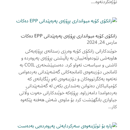
نۆژەنکردنەوە....
زانکۆی کۆیە میوانداری پڕۆژەی پەرەپێدانی EPP دەکات
مارس 24, 2024
خوێندکارانی زانکۆی کۆیە وەرزی زستانەی پڕۆژەیەکی
هاوبەشی نێودەوڵەتییان بە پاڵپشتی پڕۆژەی پەروەردە و
ئاشتی و سیاسەت تەواو کرد. دەستپێشخەری COIL بە
ئامانجی دۆزینەوەی ئامانجەکانی گەشەپێدانی بەردەوامی
نەتەوە یەکگرتووەکان و دۆزینەوەی ئەو ڕێگایانەی کە
کۆمپانیاکان دەتوانن بەشداری بکەن لە گەشەپێدانی
بەردەوامدا دامەزراوە. پڕۆژەکە خوێندکارانی حەوت وڵاتی
جیاوازی بانگهێشت کرد بۆ ماوەی شەش هەفتە پێکەوە
کار...