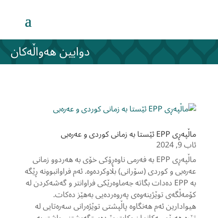
دوایین هەواڵەکان
ماڵپەڕی EPP ئێستا بە زمانی کوردی و عەرەبی
ئاب 9, 2024
ماڵپەڕی EPP بە فەرمی ناوەڕۆکی خۆی بە هەردوو زمانی
عەرەبی و کوردی (سۆرانی) بڵاوکردەوە. ئەم فراوانبوونە ڕێگە
بە EPP دەدات بگاتە جەماوەرێکی فراوانتر و گەشەکردن لە
کۆمەڵگەی توێژینەوەی پەروەردەیی بەهێز دەکات.
هیوادارین ئەم هەنگاوە پاڵپشتی توێژەرانی سەرەتایی لە