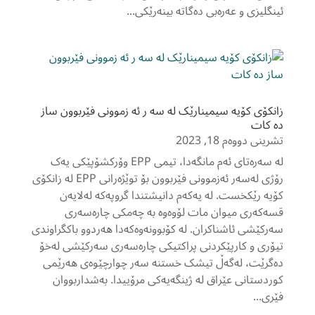
ئینگلیزی و عەرەبی دەگاتە بینەرێکی...
زانکۆی کۆیه سیمینارێک له سه ر ئه زموونی فێربوون ساز
ده کات
تشرینی دووەم 18, 2023
لە سەرەتای ئەم مانگەدا، تیمی EPP وۆرکشۆپێکی یەک
رۆژی لەسەر ئەزموونی فێربوون بۆ توێژەرانی EPP لە زانکۆی
کۆیە رێکخست. لە یەکەم دانیشتندا گروپەکە لەلایەن
قسەکەری میوان مات لۆوەوە بە چەمکی چارەسەری
سەرکێشی ئاشناکران. لە کۆبوونەوەکەدا هەردوو باکگراوندی
تیۆری و کارپێکردنی پراکتیکی چارەسەری سەرکێشی لەخۆ
دەگرێت، لەگەڵ تیشک خستنە سەر چوارچێوەی هەرێمی
کوردستانی عێراق لە ژینگەیەکی مرۆییدا. بەشداربووان
فێری...