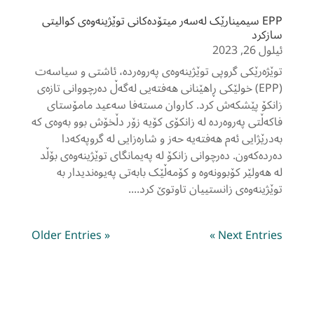
EPP سیمینارێک لەسەر میتۆدەکانی توێژینەوەی کوالیتی
سازکرد
ئیلول 26, 2023
توێژەرێکی گروپی توێژینەوەی پەروەردە، ئاشتی و سیاسەت
(EPP) خولێکی ڕاهێنانی هەفتەیی لەگەڵ دەرچووانی تازەی
زانکۆ پێشکەش کرد. کاروان مستەفا سەعید مامۆستای
فاکەڵتی پەروەردە لە زانکۆی کۆیە زۆر دڵخۆش بوو بەوەی کە
بەدرێژایی ئەم هەفتەیە حەز و شارەزایی لە گروپەکەدا
دەردەکەون. دەرچوانی زانکۆ لە پەیمانگای توێژینەوەی بۆڵد
لە هەولێر کۆبوونەوە و کۆمەڵێک بابەتی پەیوەندیدار بە
توێژینەوەی زانستییان تاوتوێ کرد....
« Older Entries
Next Entries »