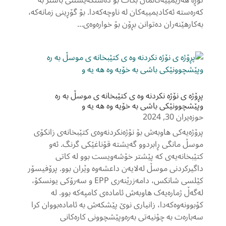
تۆڕە هەرێمییەکانمان بکات بۆ دەستگەیشتنی باشتر بە
کەرەستە ئەکادیمییەکان لە ناوچەکەدا. بۆ گۆڕینی زمانەکە،
بەکارهێنەران دەتوانن بڕۆن بۆ خوارەوەی...
پڕۆژه ی نۆژه نکردنه وه ی کتێبخانه ی موسڵ به ره
وپێشچوونێکی باشی به خۆیه وه هه یه و
حوزەیران 30, 2024
پرۆژەیەکی هاوبەش بۆ نۆژەنکردنەوەی کتێبخانەی زانکۆی
موسڵ مانگی ڕابردوو گەیشتە قۆناغێکی گرنگ. ئەو
کتێبخانەیەی کە پێشتر خۆشەویست بوو لە کاتی
داگیرکردنی موسڵ لەلایەن داعشەوە وێران بوو. پرۆفیسۆر
کێلسی شانکس، دامەزرێنەری EPP و سەرۆکی یونسکۆ،
لەگەڵ ژمارەیەک هاوبەش ئامادەی کامپەکە بوو. لە
کۆبوونەوەکەدا، زانیاری نوێ پێشکەش بە ئامادەبووان کرا
سەبارەت بە چۆنیەتی بەرەوپێشچوونی کارەکانی