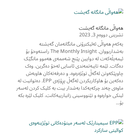
هەواڵی مانگانە گەیشت
تشرینی دووەم 3, 2023
یەکەم هەواڵی ئەلیکترۆنی مانگانەمان گەیشتە
بەشداربووان. The Monthly Insight راستەوخۆ بۆ
ئیمەیڵەکەت لە دوایین پێنج شەممەی هەموو مانگێک
دەگات. ئێمە تایبەتمەندی ئاسایی لەخۆ دەگرین، وەک
چاوپێکەوتن لەگەڵ توێژەرەوە، و دەرفەتەکان هاوبەش
دەکەین بۆ هاوکاریکردن لەگەڵ پڕۆژەی EPP. دەتوانیت لە
ماوەی چەند چرکەیەکدا بەشدار بیت بە کلیک کردن لەسەر
لینکی خوارەوە و تێنووسینی زانیارییەکانت. کلیک لێرە بکە
بۆ...