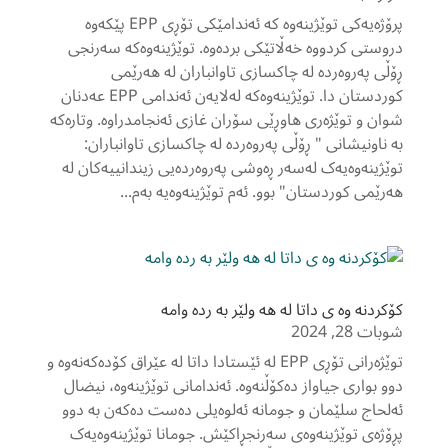
پرۆژەیەکی توێژینەوە کە ئەندامێکی تۆڕی EPP پێکەوە
دروستی کردووە خەڵاتێکی بردەوە. توێژینەوەکە سەرنجی
ڕۆڵی پەروەردە لە چاکسازی تاوانباران لە هەرێمی
کوردستان دا. توێژینەوەکە لەلایەن ئەندامی EPP عەدنان
شوان و توێژەری هاوڕێی سۆران غازی ئەنجامدراوە. وتارەکە
بە ناونیشانی " ڕۆڵی پەروەردە لە چاکسازی تاوانباران:
توێژینەوەیەک لەسەر ڕەوشی پەروەردەیی زیندانییەکان لە
هەرێمی کوردستان" بوو. ئەم توێژینەوەیە بەم...
کۆکردنه وه ی داتا له هه ولێر به رده وامه
شوبات 28, 2024
توێژەرانی تۆڕی EPP لە ئێستادا داتا لە عێراق کۆدەکەنەوە و
دوو بواری جیاواز دەکۆڵنەوە. ئەندامانی توێژینەوە، نیضال
ئەلحاج سلێمان و جومانە ئەلوەیلی دەست دەکەن بە دوو
پڕۆژەی توێژینەوەی سەرنجڕاکێش. جومانا توێژینەوەیەک