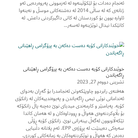
ئەنجام دەدات بۆ لێکۆڵینەوە لە ئەزموونی پەروەردەیی ئەو
ژنانەی کە لە ساڵی 2014 لە دەشتەکانی موسڵ و نەینەوا
ئاوارە بوون بۆ کوردستان لە کاتی داگیرکردنی داعش. لە
کاتێکدا نیدال توێژینەوە لەسەر...
خوێندکارانی کۆیە دەست دەکەن بە پرۆگرامی ڕاهێنانی
ڕاگەیاندن
تشرینی دووەم 27, 2023
هەفتەی رابردوو چاوپێکەوتن ئەنجامدرا بۆ گەڕان بەدوای
ئەندامانی نوێی تیمی ڕاگەیاندن و پەیوەندییەکان لە زانکۆی
کۆیە. پەیامنێر و کارمەندی میدیای نوێ دەچنە پاڵ زانکۆکە
بۆ بڵاوکردنەوەی هەواڵ و ڕووداوەکان و لە هەمان کاتدا
تێکەڵاوبوون لەگەڵ بینەرانی نوێ. زانکۆی کۆیە ڕۆڵی
سەرەکی دەبینێت لە پڕۆژەی EPP، ئەم پلانانە دڵنیایی
دەدەن کە هەواڵ و نوێکردنەوەکان بە زمانەکانی کوردی،