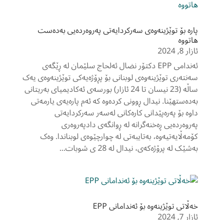
پارە بۆ توێژینەوەی سەرکردایەتی پەروەردەیی بەدەست
هاتووە
ئازار 8, 2024
ئەندامی EPP دکتۆر نضال ئەلحاج سلێمان لە ڕێگەی
سەنتەری توێژینەوەی لوبنانی بۆ پڕۆژەیەکی توێژینەوەی یەک
ساڵە (23 نیسان تا 24 ئازار) بورسەی ئەکادیمیای بەریتانی
بەدەستهێنا. نیدال ڕوونی کردەوە کە ئەم پارەیەی یارمەتی
داوە بۆ پەرەپێدانی کارەکانی لەسەر سەرکردایەتی
پەروەردەیی ڕەخنەگرانە لە ڕوانگەی دادپەروەری
کۆمەڵایەتیەوە، بەتایبەتی لە چوارچێوەی لوبناندا. وەک
بەشێک لە پرۆژەکەی، نیدال لە 28 ی شوبات...
خەڵاتی توێژینەوە بۆ ئەندامانی EPP
ئازار 7, 2024