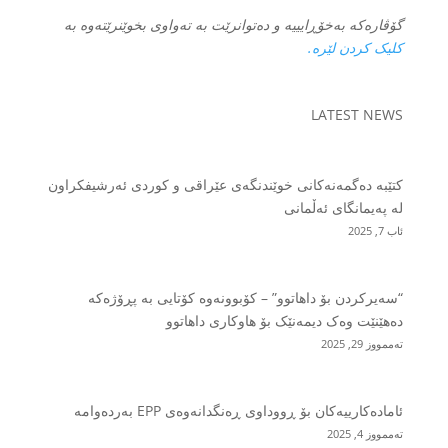
گۆڤارەکە بەخۆڕایییە و دەتوانرێت بە تەواوی بخوێنرێتەوە بە
کلیک کردن لێرە.
LATEST NEWS
کتێبە دەگمەنەکانی خوێندنگەی عێراقی و کوردی ئەرشیفکراون
لە پەیمانگای ئەڵمانی
ئاب 7, 2025
“سەیرکردن بۆ داهاتوو” – کۆبوونەوە کۆتایی بە پڕۆژەکە
دەهێنێت وەک دیمەنێک بۆ هاوکاری داهاتوو
تەممووز 29, 2025
ئامادەکارییەکان بۆ ڕووداوی ڕەنگدانەوەی EPP بەردەوامە
تەممووز 4, 2025