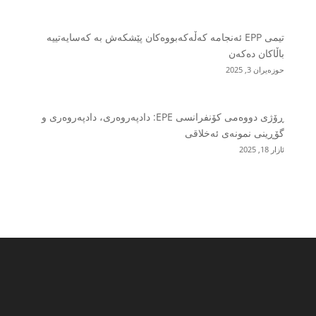
تیمی EPP ئەنجامە کەڵەکەبووەکان پێشکەش بە کەسایەتییە
باڵاکان دەکەن
حوزه‌یران 3, 2025
ڕۆژی دووەمی کۆنفرانسی EPE: دادپەروەری، دادپەروەری و
گۆڕینی نمونەی ئەخلاقی
ئازار 18, 2025