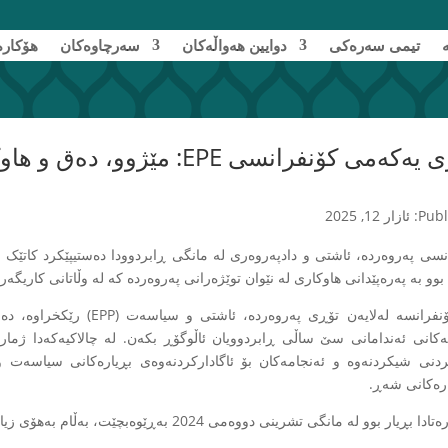
تیمی سەرەکی
دوایین هەواڵەکان
سەرچاوەکان
هۆکارە
کەمی کۆنفرانسی EPE: مێژوو، دەق و هاوکاری
ار 12, 2025
نسی پەروەردە، ئاشتی و دادپەروەری لە مانگی ڕابردوودا دەستیپێکرد کاتێک 
بوو بە پەرەپێدانی هاوکاری لە نێوان توێژەرانی پەروەردە کە لە وڵاتانی کاریگەر
ئەم کۆنفرانسە لەلایەن تۆڕی 
ەکانی ئەندامانی سێ ساڵی ڕابردوویان ئاڵوگۆڕ بکەن. لە چالاکیەکەدا ژمارەی
ردنی شیکردنەوە و ئەنجامەکان بۆ ئاگادارکردنەوەی بڕیارەکانی سیاسەت و 
رەکانی شەڕ.
 بوو لە مانگی تشرینی دووەمی 2024 بەڕێوەبچێت، بەڵام بەهۆی زیادبوونی ململانێکان لە ڕۆژهەڵاتی ناوەڕاستدا دواخرا.