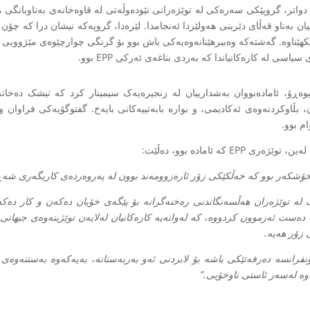
 دواتر، گروپێکی سەرەکی لە توێژەرانی نێودەوڵەتی لە قاوەخانەی بەناوبانگی 
ان بەناو قەڵای دێرینی هەولێردا ئەنجامدا. لێرەدا، گروپەکە نیشان درا کە چۆن 
کهێناوە. گەشتەکە وەبیرهێنانەوەیەکی باش بوو بۆ گرنگی چوارچێوەی مێژوویی 
 سیاسی لە کارەکانیاندا کە بەردی بناغەی ئەرکی EPP بوو.
وەڕۆ، ئامادەبووان بەشدارییان لە زنجیرەیەک سیمینار کرد کە تیشک دەخاتە
ن، بڵاوکردنەوەی ئەکادیمی، و بوارە بابەتییەکانی بایەخ. گفتوگۆیەکی فراوان 
م بوو.
ێژەری EPP کە ئامادە بوو، دەڵێت:
خۆشکەر بوو کە خەڵکێکی زۆر ئارەزوومەند بوون لە پەروەردەی کاریگەری شەڕ 
 لە توێژەران هەڵسەنگاندنی رەخنەگرانە بۆ پێگەی خۆیان دەکەن و کار دەکە
ەست ئەزموون کردووە، کە لەوانەیە کارەکانیان لەلایەن توێژینەوەی جیهانی
 زۆر هەیە.
نفرانسە دەرفەتێکی باشە بۆ لابردنی ئەو بەربەستانە، بەیەکەوە بەستنەوەی ت
ەوە لەسەر ئاستی ناوخۆیی.”