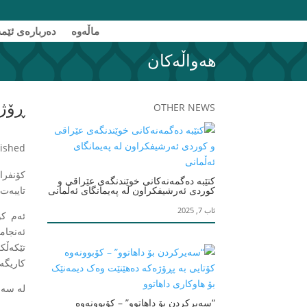
ماڵەوە
دەربارەی ئێمه
هەواڵەکان
ڕۆژی یە
OTHER NEWS
Published: ئاز
کۆنفرا
کتێبە دەگمەنەکانی خوێندنگەی عێراقی و
کوردی ئەرشیفکراون لە پەیمانگای ئەڵمانی
تایبەت 
ئاب 7, 2025
ئەنجام
تێکەڵک
کاریگە
لە سەرەتادا بڕیار
“سەیرکردن بۆ داهاتوو” – کۆبوونەوە