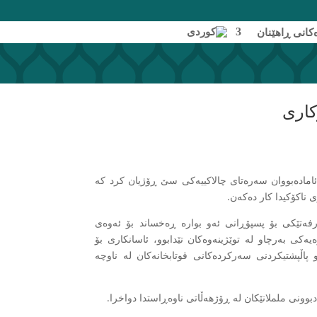
پەیوەندیمان پێوەبکە
کانی ڕاهێنان
ئامادەبووان سەرەتای چالاکییەکی سێ ڕۆژیان کرد کە
ی ناکۆکیدا کار دەکەن.
پەروەردە، ئاشتی و سیاسەت (EPP) رێکخراوە، دەرفەتێکی بۆ پسپۆڕانی ئەو بوارە ڕەخساند بۆ ئەوەی
ەکی بەرچاو لە توێژینەوەکان تێدابوو، ئاسانکاری بۆ
پاڵپشتیکردنی سەرکردەکانی قوتابخانەکان لە ناوچە