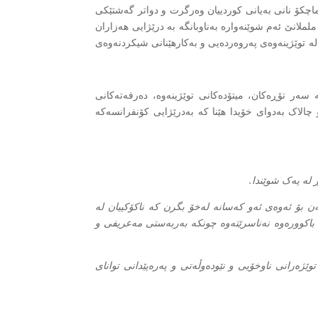
ماچکۆ نانی بەیانی کوردییان وەرگرت و دواتر گەشتێکی
ململانێ ئەم شوێنەوارە بەناوبانگە بە درێژایی هەزاران
لە توێژینەوەی پەروەردەیی و بەکارهێنانی شیکردنەوەی
 سەر تۆڕەکان، میتۆدەکانی توێژینەوە، دەرفەتەکانی
و چالاک بەدوای خۆیدا هێنا کە بەدرێژایی کۆنفرانسەکە
لە یەک شوێندا.
ن بۆ ئەوەی ئەو کەسانە لەخۆ بگرن کە ناکۆکییان لە
 باکوورەوە نەناسرێتەوە چونکە بەربەستی مەعریفی و
وێژەرانی ناوخۆیی و نێودەوڵەتی و پەرەپێدانی توانای