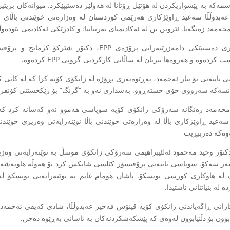
مەکە بە پێشوازیکردن لە هۆتێل ڕۆتانا لە هەولێر دەستیپێکرد. میوانەکان بریتی
 عەبدوڵڵا سەعید ڕاوێژکاری هەرێمی کوردستان لە وەزارەتی خوێندنی باڵای
حەمەد زەنگەنا. ئێروین ین لە ئەکادیمیای بەریتانیا؛ و کادرێکی ئەکادیمی نێودەوڵ
لە وتاری دەستپێکی دامەزرێنەرانی پرۆژەی EPP،
 کردەوە و هەروەها بیریان لە ساڵانی کارکردنی گروپی EPP کردەوە.
نسەکە سەرووی خۆی خستەڕوو. بەشداری ئەو بە “گرنگ” بۆ رێکخستنی کۆنفر
 سەعید ڕاوێژکاری باڵا لە وەزارەتی خوێندنی باڵا نوێنەرایەتی وەزیری خوێن
ەوەکە دەرببڕیت
دکتۆر وحید مەحمود ئەلئیبراهیمی سەرۆکی زانکۆی موسڵ بە نوێنەرایەتی وەزیر
ەر سەکۆ. سوپاسی تایبەتی پرۆفیسۆر کێلسی شانکس کرد بۆ هەوڵە هاوبەشەکا
لە هاوکاری کورسی یونسکۆ. پاشان هومام غانم بە نوێنەرایەتی یونسکۆ 
ە لە بنیاتنانی ئاشتیدا.
ارانی ڕاگەیاندنی زانکۆی کۆیە ڤینۆس فەخیر عەبدوڵڵا، شادی کەیفی ئەحمەد
 بوون بۆ دڵنیابوون لەوەی کە پێشکەشکردنەکان بە ئاسانی بەڕێوە دەچن.