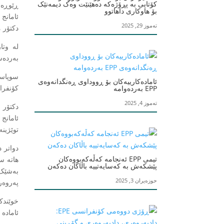
کۆتایی بە پڕۆژەکە دەهێنێت وەک دیمەنێک
ڕێوڕەس
بۆ هاوکاری داهاتوو
ئامانج
تەموز 29, 2025
دکتۆر م
بەردەست
ئامادەکارییەکان بۆ ڕووداوی ڕەنگدانەوەی
کۆنفرا
EPP بەردەوامە
تەموز 4, 2025
ئامانج
توێژین
دواتر 
تیمی EPP ئەنجامە کەڵەکەبووەکان
هاتە س
پێشکەش بە کەسایەتییە باڵاکان دەکەن
بەشێک 
حوزەیران 3, 2025
پەروەرد
خوێندک
ئامادە