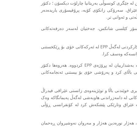
ن لە جێگری کونسوڵی بەریتانیا چارلۆت دیکسۆن ؛ دکتۆر
 عێراق. سەرۆکی زانکۆی کۆیە، پرۆفیسۆری یاریدەدەر
ەتی و ئەوانی تر.
 دکتۆر شێرکۆ کرمانج و پرۆفیسۆر کێلسی شانکس، جەختیان لەسەر دەرفەتەکانی
سوپاسی تایبەتی بۆ بنار ئەحمەد، بەڕێوەبەری پڕۆژە لە زانکۆی کۆیە کرا کە لە کاتی کارکردنی لەگەڵ EPP لە ئەرکەکانی خۆی بۆ ڕێکخستنی
انسەکە وەسف کرا.
دکتۆر محەمەد زەنگانە سەرۆکی زانکۆی کۆیە سوپاسی هەموو ئەو کەسانە کرد کە بەشدارییان لە پڕۆژەی EPP کردووە. هەروەها دکتۆر
دنی باڵای کرد و پەرۆشی خۆی بۆ بیستنی ئەنجامەکانی
ی خوێندنی باڵا و توێژینەوەی زانستی عێراقی فیدراڵ
نی لە دامەزراندنی هاوبەشی لەگەڵ پەیمانگاکە وەک
لە عێراق وتارێکی پێشکەش کرد لە کۆنفرانسی ڕۆڵی
، هەژار نورەدین هەژار و مەروان نەوشیروان ڕەحمان