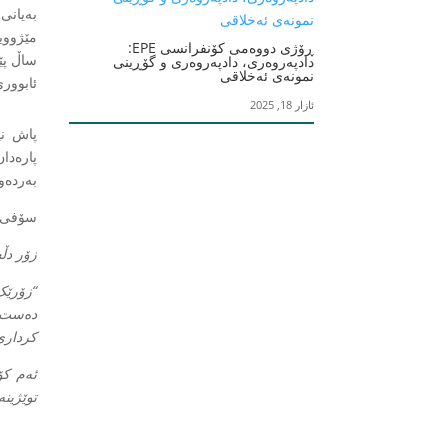
بەیانی
مێژوویی
ڕۆژی دووەمی کۆنفرانسی EPE:
ساڵ پێ
دادپەروەری، دادپەروەری و گۆڕینی
نمونەی ئەخلاقی
ئابووری
ئازار 18, 2025
پاش نی
پارەدا
بەردەوا
سۆفی لەین، تو
زۆر دڵ
“زۆرێک
دەست د
کرداری
ئەم کۆ
توێژین