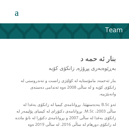
Team
بنار ئه حمه د
بەڕێوەبەری پڕۆژە, زانکۆی کۆیە
بنار ئەحمەد مامۆستایە لە کۆلێژی زانست و تەندروستی لە
زانکۆی کۆیە و لە ساڵی 2008 ەوە ئەندامی دەستەی
وانەبێژییە.
ئەو B.Sc بەدەستهێنا. بڕوانامەی کیمیا لە زانکۆی بەغدا لە
ساڵی 2003، M.Sc. بڕوانامەی دکتۆرای لە کیمیای پۆلیمەر لە
زانکۆی بەغدا لە ساڵی 2007 و بڕوانامەی دکتۆرا لە نانۆ ماددە
لە زانکۆی دورهام لە ساڵی 2016. لە ساڵی 2019 ەوە