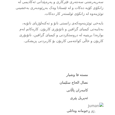
سەرپەرشتی سەنتەری فێرکاری و پەرەپێدانی ئەکادیمی لە
زانکۆی کۆیە دەکات و لە ئێستادا وەک بەڕێوەبەری بەخشینی
توێژینەوە لە زانکۆی ئولستەر کار دەکات.
بایەخی توێژینەوەکەی زانستی نانۆ و تەکنەلۆژیای نانۆیە،
بەتایبەتی کیمیای گرافین و نانۆبۆری کاربۆن. کارەکانم لەم
بوارەدا بریتییە لە دروستکردنی و کیمیای گرافین، نانۆبۆری
کاربۆن و خاڵی کوانتەمی کاربۆن بۆ کاربردنی پزیشکی.
مسته فا وشیار
نضال الحاج سلێمان
کامەران پاڵانی
ئەپریل پێری
جومانە وەائلی