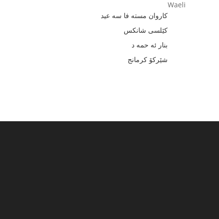
کاروان مسته فا سه عید
کێلسی شانکس
بنار ئه حمه د
شێرکۆ کرمانج