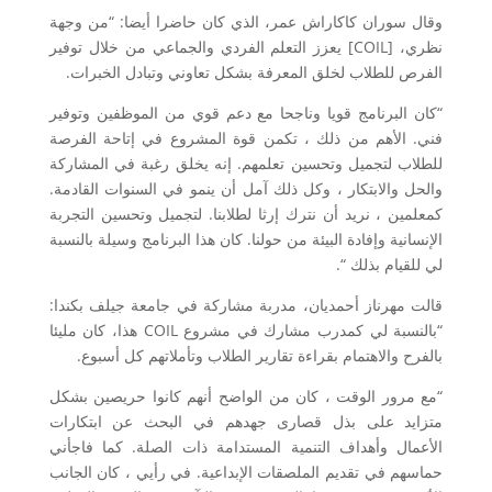
وقال سوران كاكاراش عمر، الذي كان حاضرا أيضا: “من وجهة
نظري، [COIL] يعزز التعلم الفردي والجماعي من خلال توفير
الفرص للطلاب لخلق المعرفة بشكل تعاوني وتبادل الخبرات.
“كان البرنامج قويا وناجحا مع دعم قوي من الموظفين وتوفير
فني. الأهم من ذلك ، تكمن قوة المشروع في إتاحة الفرصة
للطلاب لتجميل وتحسين تعلمهم. إنه يخلق رغبة في المشاركة
والحل والابتكار ، وكل ذلك آمل أن ينمو في السنوات القادمة.
كمعلمين ، نريد أن نترك إرثا لطلابنا. لتجميل وتحسين التجربة
الإنسانية وإفادة البيئة من حولنا. كان هذا البرنامج وسيلة بالنسبة
لي للقيام بذلك “.
قالت مهرناز أحمديان، مدربة مشاركة في جامعة جيلف بكندا:
“بالنسبة لي كمدرب مشارك في مشروع COIL هذا، كان مليئا
بالفرح والاهتمام بقراءة تقارير الطلاب وتأملاتهم كل أسبوع.
“مع مرور الوقت ، كان من الواضح أنهم كانوا حريصين بشكل
متزايد على بذل قصارى جهدهم في البحث عن ابتكارات
الأعمال وأهداف التنمية المستدامة ذات الصلة. كما فاجأني
حماسهم في تقديم الملصقات الإبداعية. في رأيي ، كان الجانب