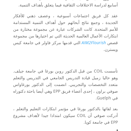
أسابيع لدراسة الاختلافات الثقافية فيما يتعلق بأهداف التنمية.
عقد كل فريق اجتماعات أسبوعية ، وعصف ذهني للأفكار
الجديدة ، وجمع نتائج أبحاثهم حول أهداف التنمية المستدامة
للأمم المتحدة. كانت الشركات عبارة عن مجموعة مختارة من
ابتكارات الأعمال العالمية الحديثة التي تم اختيارها من مجموعة
قصص
AIM2Flourish
التي قدمها مركز فاولر في جامعة كيس
ويسترن.
تأسست COIL من قبل الدكتور روبن بورغا في جامعة جيلف.
وهو حاليا زميل قيادة التدريس الجامعي في التدريس والتعلم
متعدد التخصصات والتجريبي. انضمت إلى الدكتور بورغاواس
صوفي براون ، إحدى أعضاء فريق EPP وهي أيضا باحثة دكتوراه
في Guelph.
بعد لقائها بالدكتور بورغا في مؤتمر ابتكارات التعليم والتعلم ،
أدركت صوفي أن COIL سيكون امتدادا جيدا لأهداف مشروع
EPP في جامعة كويا.