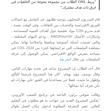
“يربط COIL الطلاب من مجموعة متنوعة من الخلفيات في
فرق ذات هدف مشترك.”
قام المدربون المحليون بتوجيه طلابهم عند التعامل مع اتصالات
الفريق الافتراضية والتحديات بين الثقافات. وفي الوقت نفسه ،
قدم مدربو COIL مواد تعليمية حول أهداف التنمية المستدامة ،
وابتكارات الأعمال AIM2Flourish ، ودعم المهام المختلفة ،
والتي تضمنت أسئلة أسبوعية وملصقا وانعكاسا نهائيا. يمكن
مشاهدة الملصقات التي تم إنشاؤها كجزء من COIL 2024 في
مساحة معرض الواقع الافتراضي. يمكن الوصول إلى غرفة
الملصقات من خلال
النقر هنا.
قال أحد الطلاب إن المشروع ساعد في تحديد مهارات الناس.
وقال يوسف مؤيد بهنام: “كان هذا المشروع فرصتنا للتألق
وإظهار ما نجيده، فضلا عن مساعدتنا في العثور على مهارات لم
نكن نعرف أننا نمتلكها”.
وقالت صوفي براون، الباحثة في برنامج الشعب الأوروبي:
“يعكس المشروع العديد من جوانب ما هو مطلوب في التعليم
العالي. تتغير المعرفة المطلوبة لدخول مكان العمل طوال