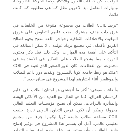
الوقت ، لكن كفاءات التعاون والابتكار وخفة الحركة التكنولوجية
ومهارات التعامل مع الآخرين تظل كما هي مطلوبة كما كانت
دائما.
“يربط COIL الطلاب من مجموعة متنوعة من الخلفيات في
فرق ذات هدف مشترك. يجب عليهم التفاوض على فروق
التوقيت والاختلافات الثقافية وحواجز اللغة بنضج وفهم لصالح
الفريق بأكمله. في مجتمع يزداد عولمة ، لا يمكن المبالغة في
التأكيد على أهمية هذه المهارات. وكل ذلك قبل ذكر محتوى
الدورة ، مما يشجع الطلاب على التفكير في الاستدامة في
مجموعة من القطاعات. كان الدور الصغير الذي لعبته في COIL
2024 هو ربط جامعة كويا بالمشروع وتقديم دور داعم للطلاب
والموظفين أثناء اختبارهم لهذا المشروع في سياق جديد “.
وأضافت صوفي: “أكثر ما أدهشني هو امتنان الطلاب. في إقليم
كردستان العراق، كما هو الحال مع العديد من الأماكن الهشة
والمتأثرة بالنزاعات، يمكن أن تصبح مؤسسات التعليم العالي
معزولة ويمكن أن تكون فرص التعاون الدولي نادرة. خلقت
COIL مساحة لطلاب جامعة كويا ليكونوا جزءا من مجتمع
تعليمي عالمي. آمل أن يستمر هذا المشروع في توفير إدماج
هادف للطلاب ، وأن يستمر في خلق طرق لمؤسسات التعليم